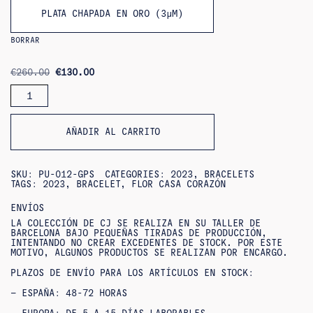
PLATA CHAPADA EN ORO (3ΜM)
BORRAR
ORIGINAL
CURRENT
€
260.00
€
130.00
PRICE
PRICE
CANTIDAD
WAS:
IS:
DE
€260.00.
€130.00.
PULSERAS
DIANA
AÑADIR AL CARRITO
SKU:
PU-012-GPS
CATEGORIES:
2023
,
BRACELETS
TAGS:
2023
,
BRACELET
,
FLOR CASA CORAZÓN
ENVÍOS
LA COLECCIÓN DE CJ SE REALIZA EN SU TALLER DE
BARCELONA BAJO PEQUEÑAS TIRADAS DE PRODUCCIÓN,
INTENTANDO NO CREAR EXCEDENTES DE STOCK. POR ESTE
MOTIVO, ALGUNOS PRODUCTOS SE REALIZAN POR ENCARGO.
PLAZOS DE ENVÍO PARA LOS ARTÍCULOS EN STOCK:
– ESPAÑA: 48-72 HORAS