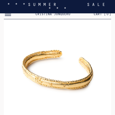
* * * S U M M E R S A L E
* * *
MOSTRAR/OCULTAR EL MENÚ MÓVIL
CRISTINA JUNQUERO
CART [
0
]