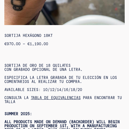
SORTIJA HEXÁGONO 18KT
RANGO
€
970.00
–
€
1,190.00
DE
PRECIOS:
DE
970,00
€
SORTIJA DE ORO DE 18 QUILATES
A
CON GRABADO OPCIONAL DE UNA LETRA.
1.190,00
€
ESPECIFICA LA LETRA GRABADA DE TU ELECCIÓN EN LOS
COMENTARIOS AL REALIZAR TU COMPRA.
AVAILABLE SIZES: 10/12/14/16/18/20
CONSULTA LA
TABLA DE EQUIVALENCIAS
PARA ENCONTRAR TU
TALLA
SUMMER 2025:
ALL PRODUCTS MADE ON DEMAND (BACKORDER) WILL BEGIN
PRODUCTION ON SEPTEMBER 1ST, WITH A MANUFACTURING