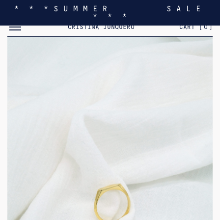
* * * S U M M E R S A L E
* * *
MOSTRAR/OCULTAR EL MENÚ MÓVIL
CRISTINA JUNQUERO
CART [
0
]