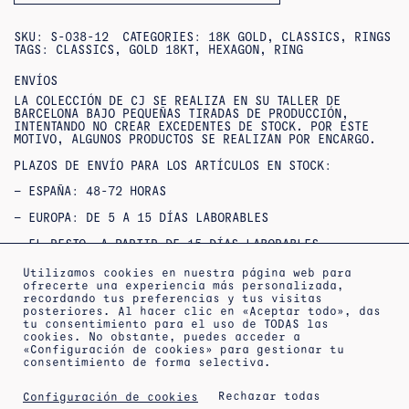
SKU:
S-038-12
CATEGORIES:
18K GOLD
,
CLASSICS
,
RINGS
TAGS:
CLASSICS
,
GOLD 18KT
,
HEXAGON
,
RING
ENVÍOS
LA COLECCIÓN DE CJ SE REALIZA EN SU TALLER DE
BARCELONA BAJO PEQUEÑAS TIRADAS DE PRODUCCIÓN,
INTENTANDO NO CREAR EXCEDENTES DE STOCK. POR ESTE
MOTIVO, ALGUNOS PRODUCTOS SE REALIZAN POR ENCARGO.
PLAZOS DE ENVÍO PARA LOS ARTÍCULOS EN STOCK:
– ESPAÑA: 48-72 HORAS
– EUROPA: DE 5 A 15 DÍAS LABORABLES
– EL RESTO, A PARTIR DE 15 DÍAS LABORABLES
SI NO ENCUENTRAS TU TALLA O QUIERES CONSULTAR
Utilizamos cookies en nuestra página web para
DISPONIBILIDAD / ENTREGAS URGENTES,
ofrecerte una experiencia más personalizada,
PUEDES
CONTACTAR
CON NOSOTROS.
recordando tus preferencias y tus visitas
posteriores. Al hacer clic en «Aceptar todo», das
OUTLET : NO SE ACEPTAN DEVOLUCIONES NI CAMBIOS***
tu consentimiento para el uso de TODAS las
***PRODUCTOS REBAJADOS: NO SE ACEPTAN CAMBIOS NI
cookies. No obstante, puedes acceder a
DEVOLUCIONES***
«Configuración de cookies» para gestionar tu
consentimiento de forma selectiva.
Rechazar todas
Configuración de cookies