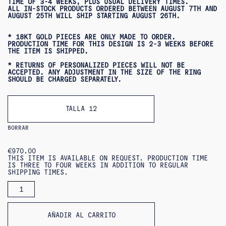
TIME OF 3-4 WEEKS, PLUS USUAL DELIVERY TIMES.
ALL IN-STOCK PRODUCTS ORDERED BETWEEN AUGUST 7TH AND
AUGUST 25TH WILL SHIP STARTING AUGUST 26TH.
* 18KT GOLD PIECES ARE ONLY MADE TO ORDER.
PRODUCTION TIME FOR THIS DESIGN IS 2-3 WEEKS BEFORE
THE ITEM IS SHIPPED.
* RETURNS OF PERSONALIZED PIECES WILL NOT BE
ACCEPTED. ANY ADJUSTMENT IN THE SIZE OF THE RING
SHOULD BE CHARGED SEPARATELY.
TALLA 12
BORRAR
€
970.00
THIS ITEM IS AVAILABLE ON REQUEST. PRODUCTION TIME
IS THREE TO FOUR WEEKS IN ADDITION TO REGULAR
SHIPPING TIMES.
HEXAGON
RING
18KT
QUANTITY
AÑADIR AL CARRITO