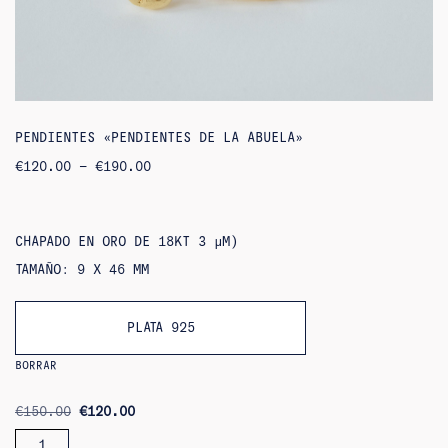
PENDIENTES «PENDIENTES DE LA ABUELA»
RANGO
€
120.00
–
€
190.00
DE
PRECIOS:
DE
120,00
€
CHAPADO EN ORO DE 18KT 3 ΜM)
A
190,00
TAMAÑO: 9 X 46 MM
€
PLATA 925
BORRAR
ORIGINAL
CURRENT
€
150.00
€
120.00
PRICE
PRICE
CANTIDAD
WAS:
IS: