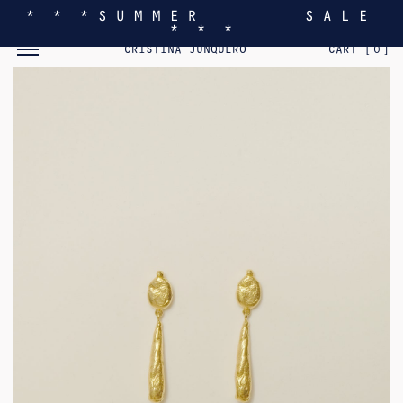
* * * S U M M E R S A L E
* * *
MOSTRAR/OCULTAR EL MENÚ MÓVIL
CRISTINA JUNQUERO
CART [
0
]