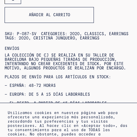
DE
€150.00.
€120.00.
PENDIENTES
DE
LA
AÑADIR AL CARRITO
ABUELA
SKU:
P-087-SV
CATEGORIES:
2020
,
CLASSICS
,
EARRINGS
TAGS:
2020
,
CRISTINA JUNQUERO
,
EARRINGS
ENVÍOS
LA COLECCIÓN DE CJ SE REALIZA EN SU TALLER DE
BARCELONA BAJO PEQUEÑAS TIRADAS DE PRODUCCIÓN,
INTENTANDO NO CREAR EXCEDENTES DE STOCK. POR ESTE
MOTIVO, ALGUNOS PRODUCTOS SE REALIZAN POR ENCARGO.
PLAZOS DE ENVÍO PARA LOS ARTÍCULOS EN STOCK:
– ESPAÑA: 48-72 HORAS
– EUROPA: DE 5 A 15 DÍAS LABORABLES
– EL RESTO, A PARTIR DE 15 DÍAS LABORABLES
SI NO ENCUENTRAS TU TALLA O QUIERES CONSULTAR
Utilizamos cookies en nuestra página web para
DISPONIBILIDAD / ENTREGAS URGENTES,
ofrecerte una experiencia más personalizada,
PUEDES
CONTACTAR
CON NOSOTROS.
recordando tus preferencias y tus visitas
posteriores. Al hacer clic en «Aceptar todo», das
OUTLET : NO SE ACEPTAN DEVOLUCIONES NI CAMBIOS***
tu consentimiento para el uso de TODAS las
***PRODUCTOS REBAJADOS: NO SE ACEPTAN CAMBIOS NI
cookies. No obstante, puedes acceder a