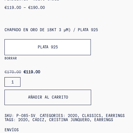
RANGO
€
119.00
–
€
190.00
DE
PRECIOS:
DE
119,00
€
CHAPADO EN ORO DE 18KT 3 ΜM) / PLATA 925
A
190,00
€
PLATA 925
BORRAR
ORIGINAL
CURRENT
€
170.00
€
119.00
PRICE
PRICE
CANTIDAD
WAS:
IS:
DE
€170.00.
€119.00.
PENDIENTES
«NUEVO
CÁDIZ»
AÑADIR AL CARRITO
SKU:
P-085-SV
CATEGORIES:
2020
,
CLASSICS
,
EARRINGS
TAGS:
2020
,
CÁDIZ
,
CRISTINA JUNQUERO
,
EARRINGS
ENVÍOS