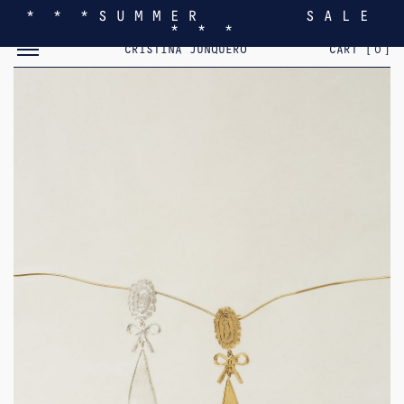
* * * S U M M E R S A L E
* * *
MOSTRAR/OCULTAR EL MENÚ MÓVIL
CRISTINA JUNQUERO
CART [
0
]