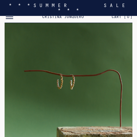
* * * S U M M E R S A L E
* * *
MOSTRAR/OCULTAR EL MENÚ MÓVIL
CRISTINA JUNQUERO
CART [
0
]