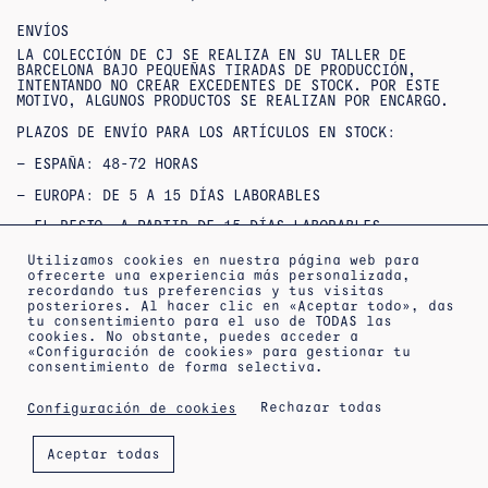
ENVÍOS
LA COLECCIÓN DE CJ SE REALIZA EN SU TALLER DE
BARCELONA BAJO PEQUEÑAS TIRADAS DE PRODUCCIÓN,
INTENTANDO NO CREAR EXCEDENTES DE STOCK. POR ESTE
MOTIVO, ALGUNOS PRODUCTOS SE REALIZAN POR ENCARGO.
PLAZOS DE ENVÍO PARA LOS ARTÍCULOS EN STOCK:
– ESPAÑA: 48-72 HORAS
– EUROPA: DE 5 A 15 DÍAS LABORABLES
– EL RESTO, A PARTIR DE 15 DÍAS LABORABLES
SI NO ENCUENTRAS TU TALLA O QUIERES CONSULTAR
Utilizamos cookies en nuestra página web para
DISPONIBILIDAD / ENTREGAS URGENTES,
ofrecerte una experiencia más personalizada,
PUEDES
CONTACTAR
CON NOSOTROS.
recordando tus preferencias y tus visitas
posteriores. Al hacer clic en «Aceptar todo», das
OUTLET : NO SE ACEPTAN DEVOLUCIONES NI CAMBIOS***
tu consentimiento para el uso de TODAS las
***PRODUCTOS REBAJADOS: NO SE ACEPTAN CAMBIOS NI
cookies. No obstante, puedes acceder a
DEVOLUCIONES***
«Configuración de cookies» para gestionar tu
consentimiento de forma selectiva.
Rechazar todas
Configuración de cookies
ACERCA DE
INFORMACIÓN DE ENVÍO
AVISO LEGAL
Aceptar todas
POLÍTICA DE PRIVACIDAD
CONDICIONES DE VENTA
POLÍTICA DE COOKIES
NEWSLETTER
CITA EN EL TALLER