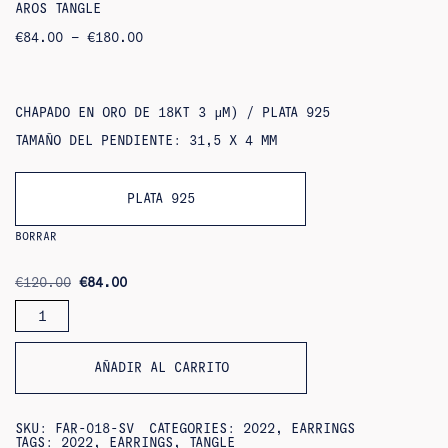
AROS TANGLE
RANGO
€
84.00
–
€
180.00
DE
PRECIOS:
DE
84,00
€
CHAPADO EN ORO DE 18KT 3 ΜM) / PLATA 925
A
180,00
TAMAÑO DEL PENDIENTE: 31,5 X 4 MM
€
PLATA 925
BORRAR
ORIGINAL
CURRENT
€
120.00
€
84.00
PRICE
PRICE
AROS
WAS:
IS:
TANGLE
€120.00.
€84.00.
AÑADIR AL CARRITO
SKU:
FAR-018-SV
CATEGORIES:
2022
,
EARRINGS
TAGS:
2022
,
EARRINGS
,
TANGLE