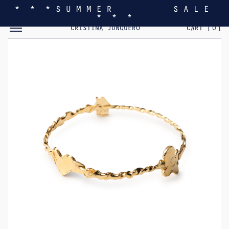
* * * S U M M E R S A L E
* * *
MOSTRAR/OCULTAR EL MENÚ MÓVIL
CRISTINA JUNQUERO
CART [
0
]