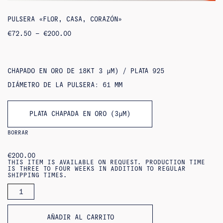
PULSERA «FLOR, CASA, CORAZÓN»
RANGO
€
72.50
–
€
200.00
DE
PRECIOS:
DE
72,50
€
CHAPADO EN ORO DE 18KT 3 ΜM) / PLATA 925
A
200,00
DIÁMETRO DE LA PULSERA: 61 MM
€
PLATA CHAPADA EN ORO (3ΜM)
BORRAR
€
200.00
THIS ITEM IS AVAILABLE ON REQUEST. PRODUCTION TIME
IS THREE TO FOUR WEEKS IN ADDITION TO REGULAR
SHIPPING TIMES.
CANTIDAD
DE
PULSERAS
«FLOR,
CASA,
AÑADIR AL CARRITO
CORAZÓN»