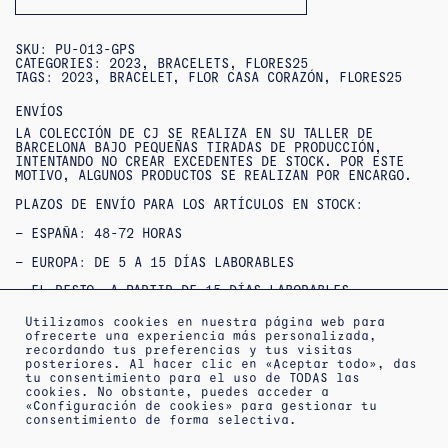
SKU:
PU-013-GPS
CATEGORIES:
2023
,
BRACELETS
,
FLORES25
TAGS:
2023
,
BRACELET
,
FLOR CASA CORAZÓN
,
FLORES25
ENVÍOS
LA COLECCIÓN DE CJ SE REALIZA EN SU TALLER DE
BARCELONA BAJO PEQUEÑAS TIRADAS DE PRODUCCIÓN,
INTENTANDO NO CREAR EXCEDENTES DE STOCK. POR ESTE
MOTIVO, ALGUNOS PRODUCTOS SE REALIZAN POR ENCARGO.
PLAZOS DE ENVÍO PARA LOS ARTÍCULOS EN STOCK:
– ESPAÑA: 48-72 HORAS
– EUROPA: DE 5 A 15 DÍAS LABORABLES
– EL RESTO, A PARTIR DE 15 DÍAS LABORABLES
SI NO ENCUENTRAS TU TALLA O QUIERES CONSULTAR
Utilizamos cookies en nuestra página web para
DISPONIBILIDAD / ENTREGAS URGENTES,
ofrecerte una experiencia más personalizada,
PUEDES
CONTACTAR
CON NOSOTROS.
recordando tus preferencias y tus visitas
posteriores. Al hacer clic en «Aceptar todo», das
OUTLET : NO SE ACEPTAN DEVOLUCIONES NI CAMBIOS***
tu consentimiento para el uso de TODAS las
***PRODUCTOS REBAJADOS: NO SE ACEPTAN CAMBIOS NI
cookies. No obstante, puedes acceder a
DEVOLUCIONES***
«Configuración de cookies» para gestionar tu
consentimiento de forma selectiva.