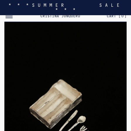
* * * S U M M E R S A L E
* * *
MOSTRAR/OCULTAR EL MENÚ MÓVIL
CRISTINA JUNQUERO
CART [
0
]