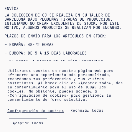
ENVÍOS
LA COLECCIÓN DE CJ SE REALIZA EN SU TALLER DE
BARCELONA BAJO PEQUEÑAS TIRADAS DE PRODUCCIÓN,
INTENTANDO NO CREAR EXCEDENTES DE STOCK. POR ESTE
MOTIVO, ALGUNOS PRODUCTOS SE REALIZAN POR ENCARGO.
PLAZOS DE ENVÍO PARA LOS ARTÍCULOS EN STOCK:
– ESPAÑA: 48-72 HORAS
– EUROPA: DE 5 A 15 DÍAS LABORABLES
– EL RESTO, A PARTIR DE 15 DÍAS LABORABLES
SI NO ENCUENTRAS TU TALLA O QUIERES CONSULTAR
Utilizamos cookies en nuestra página web para
DISPONIBILIDAD / ENTREGAS URGENTES,
ofrecerte una experiencia más personalizada,
PUEDES
CONTACTAR
CON NOSOTROS.
recordando tus preferencias y tus visitas
posteriores. Al hacer clic en «Aceptar todo», das
OUTLET : NO SE ACEPTAN DEVOLUCIONES NI CAMBIOS***
tu consentimiento para el uso de TODAS las
***PRODUCTOS REBAJADOS: NO SE ACEPTAN CAMBIOS NI
cookies. No obstante, puedes acceder a
DEVOLUCIONES***
«Configuración de cookies» para gestionar tu
consentimiento de forma selectiva.
Rechazar todas
Configuración de cookies
ACERCA DE
INFORMACIÓN DE ENVÍO
AVISO LEGAL
Aceptar todas
POLÍTICA DE PRIVACIDAD
CONDICIONES DE VENTA
POLÍTICA DE COOKIES
NEWSLETTER
CITA EN EL TALLER