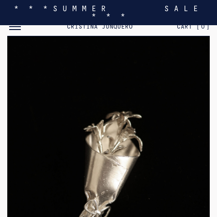
* * * S U M M E R S A L E
* * *
MOSTRAR/OCULTAR EL MENÚ MÓVIL
CRISTINA JUNQUERO
CART [
0
]