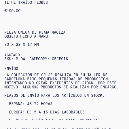
TE HE TRAÍDO FLORES
€
190.00
PIEZA ÚNICA DE PLATA MACIZA
OBJETO HECHO A MANO
70 X 23 X 17 MM
AGOTADO
SKU:
M-04
CATEGORY:
OBJECTS
ENVÍOS
LA COLECCIÓN DE CJ SE REALIZA EN SU TALLER DE
BARCELONA BAJO PEQUEÑAS TIRADAS DE PRODUCCIÓN,
INTENTANDO NO CREAR EXCEDENTES DE STOCK. POR ESTE
MOTIVO, ALGUNOS PRODUCTOS SE REALIZAN POR ENCARGO.
PLAZOS DE ENVÍO PARA LOS ARTÍCULOS EN STOCK:
– ESPAÑA: 48-72 HORAS
– EUROPA: DE 5 A 15 DÍAS LABORABLES
– EL RESTO, A PARTIR DE 15 DÍAS LABORABLES
SI NO ENCUENTRAS TU TALLA O QUIERES CONSULTAR