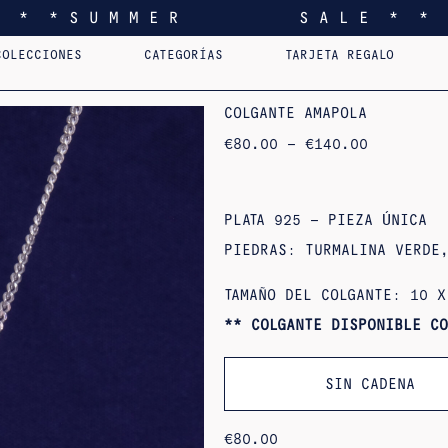
* * * S U M M E R S A L E * * 
COLECCIONES
CATEGORÍAS
TARJETA REGALO
I FEEL YOU LIKE
COLGANTES
AST.
HOME
PENDIENTES
PERSONALIZADOS
SORTIJAS
PINS
COLG
EDI
COLGANTE AMAPOLA
RANGO
€
80.00
–
€
140.00
DE
PRECIOS:
DE
80,00
€
PLATA 925 – PIEZA ÚNICA
A
140,00
PIEDRAS: TURMALINA VERDE
€
TAMAÑO DEL COLGANTE: 10 X
** COLGANTE DISPONIBLE C
SIN CADENA
€
80.00