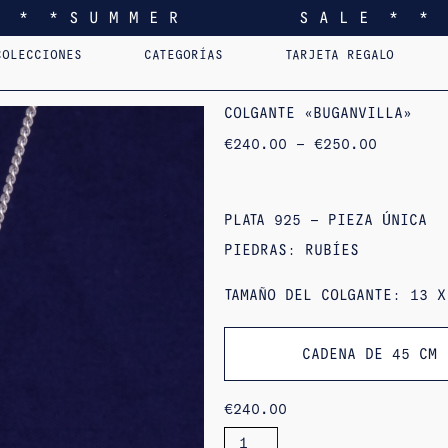
* * * S U M M E R S A L E * * 
COLECCIONES
CATEGORÍAS
TARJETA REGALO
I FEEL YOU LIKE
COLGANTES
AST.
HOME
PENDIENTES
PERSONALIZADOS
SORTIJAS
PINS
COLG
EDI
COLGANTE «BUGANVILLA»
RANGO
€
240.00
–
€
250.00
DE
PRECIOS:
DE
240,00
€
PLATA 925 – PIEZA ÚNICA
A
250,00
PIEDRAS: RUBÍES
€
TAMAÑO DEL COLGANTE: 13 X
CADENA DE 45 CM
€
240.00
CANTIDAD
DE