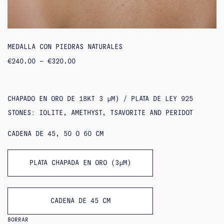
MEDALLA CON PIEDRAS NATURALES
RANGO
€
240.00
–
€
320.00
DE
PRECIOS:
DE
240,00
€
CHAPADO EN ORO DE 18KT 3 ΜM) / PLATA DE LEY 925
A
320,00
STONES: IOLITE, AMETHYST, TSAVORITE AND PERIDOT
€
CADENA DE 45, 50 O 60 CM
PLATA CHAPADA EN ORO (3ΜM)
CADENA DE 45 CM
BORRAR