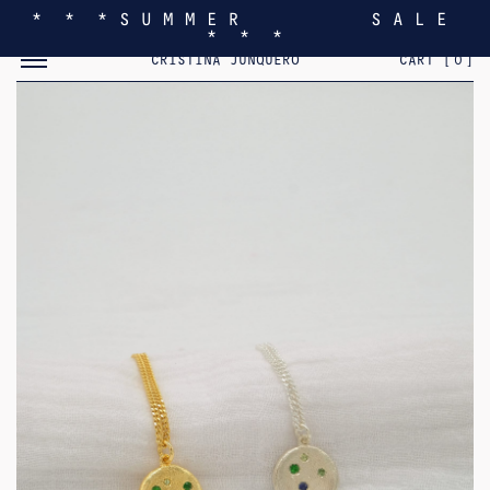
* * * S U M M E R S A L E
* * *
MOSTRAR/OCULTAR EL MENÚ MÓVIL
CRISTINA JUNQUERO
CART [
0
]