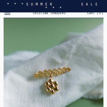
* * * S U M M E R S A L E
* * *
MOSTRAR/OCULTAR EL MENÚ MÓVIL
CRISTINA JUNQUERO
CART [
0
]