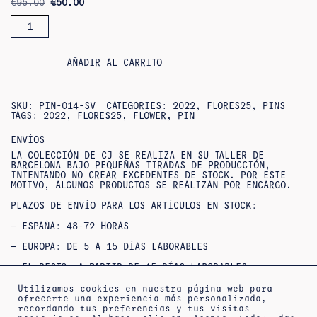
ORIGINAL
CURRENT
€
95.00
€
50.00
PRICE
PRICE
PIN
WAS:
IS:
FLOR
€95.00.
€50.00.
AÑADIR AL CARRITO
SKU:
PIN-014-SV
CATEGORIES:
2022
,
FLORES25
,
PINS
TAGS:
2022
,
FLORES25
,
FLOWER
,
PIN
ENVÍOS
LA COLECCIÓN DE CJ SE REALIZA EN SU TALLER DE
BARCELONA BAJO PEQUEÑAS TIRADAS DE PRODUCCIÓN,
INTENTANDO NO CREAR EXCEDENTES DE STOCK. POR ESTE
MOTIVO, ALGUNOS PRODUCTOS SE REALIZAN POR ENCARGO.
PLAZOS DE ENVÍO PARA LOS ARTÍCULOS EN STOCK:
– ESPAÑA: 48-72 HORAS
– EUROPA: DE 5 A 15 DÍAS LABORABLES
– EL RESTO, A PARTIR DE 15 DÍAS LABORABLES
SI NO ENCUENTRAS TU TALLA O QUIERES CONSULTAR
Utilizamos cookies en nuestra página web para
DISPONIBILIDAD / ENTREGAS URGENTES,
ofrecerte una experiencia más personalizada,
PUEDES
CONTACTAR
CON NOSOTROS.
recordando tus preferencias y tus visitas