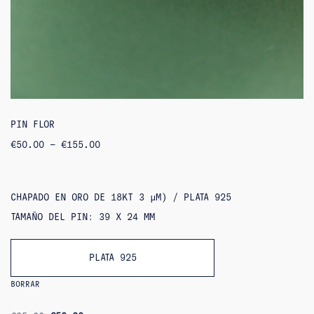
PIN FLOR
RANGO
€
50.00
–
€
155.00
DE
PRECIOS:
DE
50,00
€
CHAPADO EN ORO DE 18KT 3 ΜM) / PLATA 925
A
155,00
TAMAÑO DEL PIN: 39 X 24 MM
€
PLATA 925
BORRAR