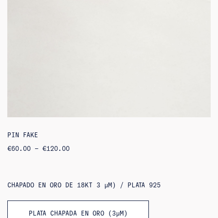
PIN FAKE
RANGO
€
60.00
–
€
120.00
DE
PRECIOS:
DE
60,00
€
CHAPADO EN ORO DE 18KT 3 ΜM) / PLATA 925
A
120,00
€
PLATA CHAPADA EN ORO (3ΜM)