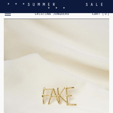
* * * S U M M E R S A L E
* * *
MOSTRAR/OCULTAR EL MENÚ MÓVIL
CRISTINA JUNQUERO
CART [
0
]