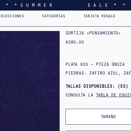
* * * S U M M E R S A L E * * 
COLECCIONES
CATEGORÍAS
TARJETA REGALO
I FEEL YOU LIKE
COLGANTES
AST.
HOME
PENDIENTES
PERSONALIZADOS
SORTIJAS
PINS
COLG
EDI
SORTIJA «PENSAMIENTO»
€
280.00
PLATA 925 – PIEZA ÚNICA
PIEDRAS: ZAFIRO AZUL, ZA
TALLAS DISPONIBLES: (ES) 
CONSULTA LA
TABLA DE EQUI
TAMAÑO