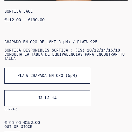
SORTIJA LACE
RANGO
€
112.00
–
€
190.00
DE
PRECIOS:
DE
112,00
€
CHAPADO EN ORO DE 18KT 3 ΜM) / PLATA 925
A
190,00
SORTIJA DISPONIBLES SORTIJA : (ES) 10/12/14/16/18
€
CONSULTA LA
TABLA DE EQUIVALENCIAS
PARA ENCONTRAR TU
TALLA
PLATA CHAPADA EN ORO (5ΜM)
TALLA 14
BORRAR
ORIGINAL
CURRENT
€
190.00
€
152.00
PRICE
PRICE
OUT OF STOCK
WAS:
IS: