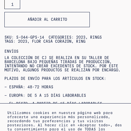
SORTIJA
€190.00.
€152.00.
DE
ENCAJE
AÑADIR AL CARRITO
SKU:
S-044-GPS-14
CATEGORIES:
2023
,
RINGS
TAGS:
2023
,
FLOR CASA CORAZÓN
,
RING
ENVÍOS
LA COLECCIÓN DE CJ SE REALIZA EN SU TALLER DE
BARCELONA BAJO PEQUEÑAS TIRADAS DE PRODUCCIÓN,
INTENTANDO NO CREAR EXCEDENTES DE STOCK. POR ESTE
MOTIVO, ALGUNOS PRODUCTOS SE REALIZAN POR ENCARGO.
PLAZOS DE ENVÍO PARA LOS ARTÍCULOS EN STOCK:
– ESPAÑA: 48-72 HORAS
– EUROPA: DE 5 A 15 DÍAS LABORABLES
– EL RESTO, A PARTIR DE 15 DÍAS LABORABLES
SI NO ENCUENTRAS TU TALLA O QUIERES CONSULTAR
Utilizamos cookies en nuestra página web para
DISPONIBILIDAD / ENTREGAS URGENTES,
ofrecerte una experiencia más personalizada,
PUEDES
CONTACTAR
CON NOSOTROS.
recordando tus preferencias y tus visitas
posteriores. Al hacer clic en «Aceptar todo», das
OUTLET : NO SE ACEPTAN DEVOLUCIONES NI CAMBIOS***
tu consentimiento para el uso de TODAS las