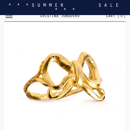
* * * S U M M E R S A L E
* * *
MOSTRAR/OCULTAR EL MENÚ MÓVIL
CRISTINA JUNQUERO
CART [
0
]