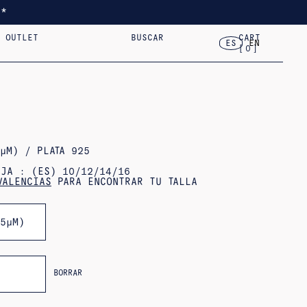
*
OUTLET
BUSCAR
CART
 RE-
2024 –
2023 – FLOR, CASA,
ES
EN
[
0
]
ANTES
TED
PULSERAS
VAR.VII
ORO DE 18 QUILATES
CORAZÓN
OBJETOS
ΜM) / PLATA 925
IJA : (ES) 10/12/14/16
VALENCIAS
PARA ENCONTRAR TU TALLA
(5ΜM)
BORRAR