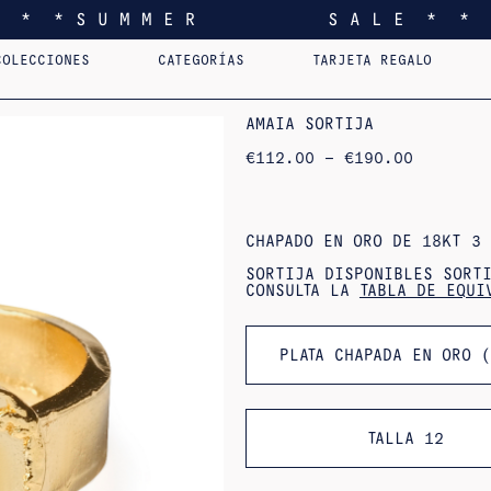
* * * S U M M E R S A L E * * 
COLECCIONES
CATEGORÍAS
TARJETA REGALO
I FEEL YOU LIKE
COLGANTES
AST.
HOME
PENDIENTES
PERSONALIZADOS
SORTIJAS
PINS
COLG
EDI
AMAIA SORTIJA
RANGO
€
112.00
–
€
190.00
DE
PRECIOS:
DE
112,00
€
CHAPADO EN ORO DE 18KT 3 
A
190,00
SORTIJA DISPONIBLES SORT
€
CONSULTA LA
TABLA DE EQUI
PLATA CHAPADA EN ORO 
TALLA 12