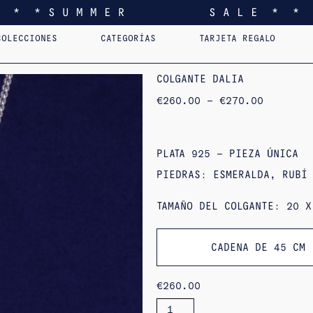
* * * S U M M E R S A L E * * 
COLECCIONES
CATEGORÍAS
TARJETA REGALO
I FEEL YOU LIKE
COLGANTES
AST.
HOME
PENDIENTES
PERSONALIZADOS
SORTIJAS
PINS
COLG
EDI
COLGANTE DALIA
RANGO
€
260.00
–
€
270.00
DE
PRECIOS:
DE
260,00
€
PLATA 925 – PIEZA ÚNICA
A
270,00
PIEDRAS: ESMERALDA, RUBÍ
€
TAMAÑO DEL COLGANTE: 20 X
CADENA DE 45 CM
€
260.00
CANTIDAD
DE