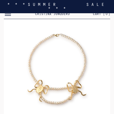
* * * S U M M E R S A L E
* * *
MOSTRAR/OCULTAR EL MENÚ MÓVIL
CRISTINA JUNQUERO
CART [
0
]