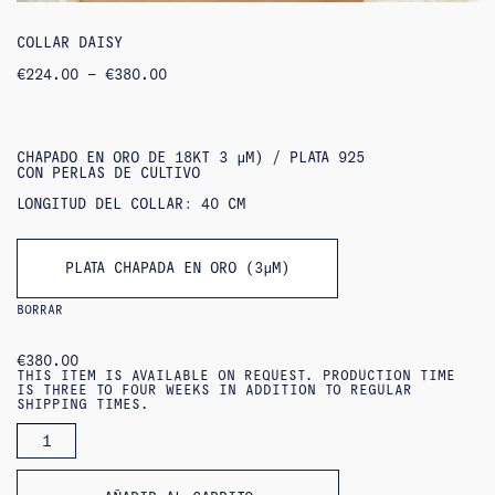
COLLAR DAISY
RANGO
€
224.00
–
€
380.00
DE
PRECIOS:
DE
224,00
€
CHAPADO EN ORO DE 18KT 3 ΜM) / PLATA 925
A
CON PERLAS DE CULTIVO
380,00
€
LONGITUD DEL COLLAR: 40 CM
PLATA CHAPADA EN ORO (3ΜM)
BORRAR
€
380.00
THIS ITEM IS AVAILABLE ON REQUEST. PRODUCTION TIME
IS THREE TO FOUR WEEKS IN ADDITION TO REGULAR
SHIPPING TIMES.
COLLAR
DAISY