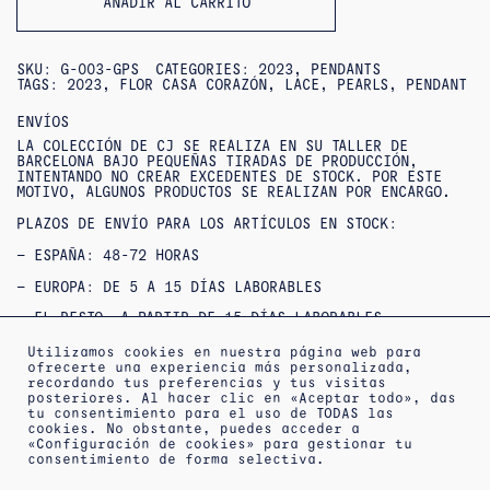
AÑADIR AL CARRITO
SKU:
G-003-GPS
CATEGORIES:
2023
,
PENDANTS
TAGS:
2023
,
FLOR CASA CORAZÓN
,
LACE
,
PEARLS
,
PENDANT
ENVÍOS
LA COLECCIÓN DE CJ SE REALIZA EN SU TALLER DE
BARCELONA BAJO PEQUEÑAS TIRADAS DE PRODUCCIÓN,
INTENTANDO NO CREAR EXCEDENTES DE STOCK. POR ESTE
MOTIVO, ALGUNOS PRODUCTOS SE REALIZAN POR ENCARGO.
PLAZOS DE ENVÍO PARA LOS ARTÍCULOS EN STOCK:
– ESPAÑA: 48-72 HORAS
– EUROPA: DE 5 A 15 DÍAS LABORABLES
– EL RESTO, A PARTIR DE 15 DÍAS LABORABLES
SI NO ENCUENTRAS TU TALLA O QUIERES CONSULTAR
Utilizamos cookies en nuestra página web para
DISPONIBILIDAD / ENTREGAS URGENTES,
ofrecerte una experiencia más personalizada,
PUEDES
CONTACTAR
CON NOSOTROS.
recordando tus preferencias y tus visitas
posteriores. Al hacer clic en «Aceptar todo», das
OUTLET : NO SE ACEPTAN DEVOLUCIONES NI CAMBIOS***
tu consentimiento para el uso de TODAS las
***PRODUCTOS REBAJADOS: NO SE ACEPTAN CAMBIOS NI
cookies. No obstante, puedes acceder a
DEVOLUCIONES***
«Configuración de cookies» para gestionar tu
consentimiento de forma selectiva.