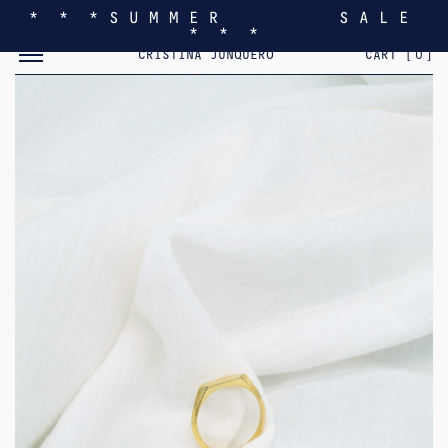
* * * S U M M E R S A L E
* * *
MOSTRAR/OCULTAR EL MENÚ MÓVIL
CRISTINA JUNQUERO
CART [
0
]