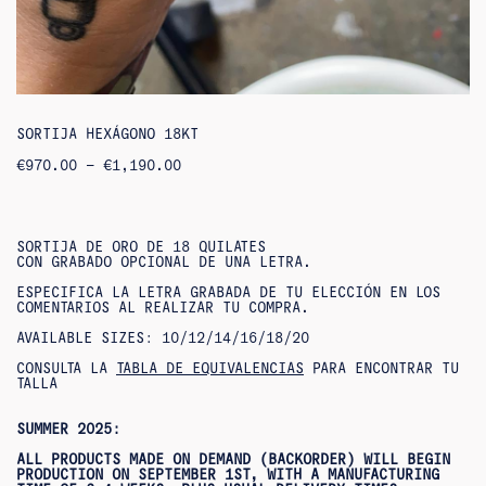
SORTIJA HEXÁGONO 18KT
RANGO
€
970.00
–
€
1,190.00
DE
PRECIOS:
DE
970,00
€
SORTIJA DE ORO DE 18 QUILATES
A
CON GRABADO OPCIONAL DE UNA LETRA.
1.190,00
€
ESPECIFICA LA LETRA GRABADA DE TU ELECCIÓN EN LOS
COMENTARIOS AL REALIZAR TU COMPRA.
AVAILABLE SIZES: 10/12/14/16/18/20
CONSULTA LA
TABLA DE EQUIVALENCIAS
PARA ENCONTRAR TU
TALLA
SUMMER 2025:
ALL PRODUCTS MADE ON DEMAND (BACKORDER) WILL BEGIN
PRODUCTION ON SEPTEMBER 1ST, WITH A MANUFACTURING