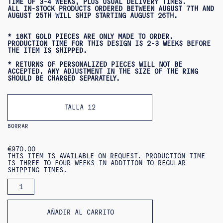
TIME OF 3-4 WEEKS, PLUS USUAL DELIVERY TIMES.
ALL IN-STOCK PRODUCTS ORDERED BETWEEN AUGUST 7TH AND
AUGUST 25TH WILL SHIP STARTING AUGUST 26TH.
* 18KT GOLD PIECES ARE ONLY MADE TO ORDER.
PRODUCTION TIME FOR THIS DESIGN IS 2-3 WEEKS BEFORE
THE ITEM IS SHIPPED.
* RETURNS OF PERSONALIZED PIECES WILL NOT BE
ACCEPTED. ANY ADJUSTMENT IN THE SIZE OF THE RING
SHOULD BE CHARGED SEPARATELY.
TALLA 12
BORRAR
€
970.00
THIS ITEM IS AVAILABLE ON REQUEST. PRODUCTION TIME
IS THREE TO FOUR WEEKS IN ADDITION TO REGULAR
SHIPPING TIMES.
HEXAGON
RING
18KT
QUANTITY
AÑADIR AL CARRITO