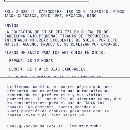
SKU:
S-038-12
CATEGORIES:
18K GOLD
,
CLASSICS
,
RINGS
TAGS:
CLASSICS
,
GOLD 18KT
,
HEXAGON
,
RING
ENVÍOS
LA COLECCIÓN DE CJ SE REALIZA EN SU TALLER DE
BARCELONA BAJO PEQUEÑAS TIRADAS DE PRODUCCIÓN,
INTENTANDO NO CREAR EXCEDENTES DE STOCK. POR ESTE
MOTIVO, ALGUNOS PRODUCTOS SE REALIZAN POR ENCARGO.
PLAZOS DE ENVÍO PARA LOS ARTÍCULOS EN STOCK:
– ESPAÑA: 48-72 HORAS
– EUROPA: DE 5 A 15 DÍAS LABORABLES
– EL RESTO, A PARTIR DE 15 DÍAS LABORABLES
SI NO ENCUENTRAS TU TALLA O QUIERES CONSULTAR
Utilizamos cookies en nuestra página web para
DISPONIBILIDAD / ENTREGAS URGENTES,
ofrecerte una experiencia más personalizada,
PUEDES
CONTACTAR
CON NOSOTROS.
recordando tus preferencias y tus visitas
posteriores. Al hacer clic en «Aceptar todo», das
OUTLET : NO SE ACEPTAN DEVOLUCIONES NI CAMBIOS***
tu consentimiento para el uso de TODAS las
***PRODUCTOS REBAJADOS: NO SE ACEPTAN CAMBIOS NI
cookies. No obstante, puedes acceder a
DEVOLUCIONES***
«Configuración de cookies» para gestionar tu
consentimiento de forma selectiva.
Rechazar todas
Configuración de cookies